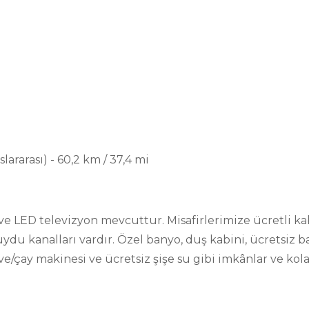
ararası) - 60,2 km / 37,4 mi
ve LED televizyon mevcuttur. Misafirlerimize ücretli k
n uydu kanalları vardır. Özel banyo, duş kabini, ücretsi
hve/çay makinesi ve ücretsiz şişe su gibi imkânlar ve kol