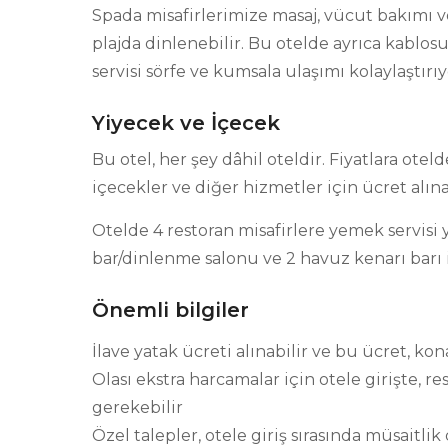
Spada misafirlerimize masaj, vücut bakımı 
plajda dinlenebilir. Bu otelde ayrıca kablos
servisi sörfe ve kumsala ulaşımı kolaylaştırıy
Yiyecek ve İçecek
Bu otel, her şey dâhil oteldir. Fiyatlara ote
içecekler ve diğer hizmetler için ücret alınab
Otelde 4 restoran misafirlere yemek servisi ya
bar/dinlenme salonu ve 2 havuz kenarı barı id
Önemli bilgiler
İlave yatak ücreti alınabilir ve bu ücret, ko
Olası ekstra harcamalar için otele girişte, 
gerekebilir
Özel talepler, otele giriş sırasında müsaitl