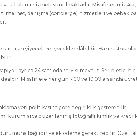
ve yüz bakımı hizmeti sunulmaktadır. Misafirlerimiz 4 
uz İnternet, danışma (concierge) hizmetleri ve bebek bak
or.
lde sunulan yiyecek ve içecekler dâhildir. Bazı restoranl
ilir.
pıyor, ayrıca 24 saat oda servisi mevcut. Serinletici bir 
ealdir. Misafirlere her gün 7.00 ve 10.00 arasında ücret
naklama yeri politikasına göre değişiklik gösterebilir
resmi kurumlarca düzenlenmiş fotoğraflı kimlik ve kredi k
ik durumuna bağlıdır ve ek ödeme gerektirebilir. Özel ta