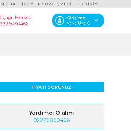
IMIZDA
HİZMET SÖZLEŞMESİ
İLETİŞİM
Çağrı Merkezi
Giriş Yap
veya Üye Ol
2226060466
FIYATI SORUNUZ
Yardımcı Olalım
02226060466