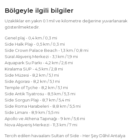
Bölgeyle ilgili bilgiler
Uzaklıklar en yakın 0.1 mil ve kilometre değerine yuvarlanarak
gösterilmektedir.
Genel plaj - 0,4 km / 0,3 mi
Side Halk Plajı - 0,5 km / 0,3 mi
Side Crown Palace Beach - 1,3 km / 0,8 mi
Süral Alışveriş Merkezi - 3,1 km / 1,9 mi
Aquapark Su Parkı - 4,2 km / 2,6 mi
Kiralama SUP - 4,5 km / 2,8 mi
Side Müzesi - 8,2 km / 5,1 mi
Side Agorası - 8,2 km / 5,1 mi
Temple of Tyche - 8,2 km / 5,1 mi
Side Antik Tiyatrosu - 8,5 km / 5,3 mi
Side Sorgun Plajı - 8,7 km / 5,4 mi
Side Roma Harabeleri - 8,8 km / 5,5 mi
Side Limanı - 8,9 km / 5,5 mi
Apollo ve Athena Tapınağı - 9 km / 5,6 mi
Nova Alışveriş Merkezi - 11,3 km / 7 mi
Tercih edilen havaalanı Sultan of Side - Her Şey Dâhil Antalya