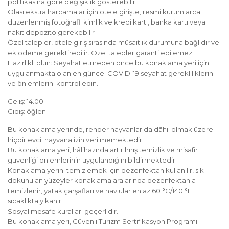
politikasına göre değişiklik gösterebilir
Olası ekstra harcamalar için otele girişte, resmi kurumlarca
düzenlenmiş fotoğraflı kimlik ve kredi kartı, banka kartı veya
nakit depozito gerekebilir
Özel talepler, otele giriş sırasında müsaitlik durumuna bağlıdır ve
ek ödeme gerektirebilir. Özel talepler garanti edilemez
Hazırlıklı olun: Seyahat etmeden önce bu konaklama yeri için
uygulanmakta olan en güncel COVID-19 seyahat gerekliliklerini
ve önlemlerini kontrol edin.
Geliş: 14.00 -
Gidiş: öğlen
Bu konaklama yerinde, rehber hayvanlar da dâhil olmak üzere
hiçbir evcil hayvana izin verilmemektedir.
Bu konaklama yeri, hâlihazırda artırılmış temizlik ve misafir
güvenliği önlemlerinin uygulandığını bildirmektedir.
Konaklama yerini temizlemek için dezenfektan kullanılır, sık
dokunulan yüzeyler konaklama aralarında dezenfektanla
temizlenir, yatak çarşafları ve havlular en az 60 °C/140 °F
sıcaklıkta yıkanır.
Sosyal mesafe kuralları geçerlidir.
Bu konaklama yeri, Güvenli Turizm Sertifikasyon Programı