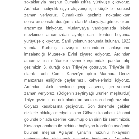
sokaklarıyla meşhur Cumalıkızık’ta yürüyüşe çıkıyoruz.
Ardından hediyelik eşya alışverişi için küçük bir serbest
zaman veriyoruz. Cumalıkızık gezimizi noktaladıktan
sonra bir sonraki durağımız olan Mudanya'ya gitmek üzere
aracımıza biniyoruz. Mudanya'ya vardığımızda iskele
mevkiinde aracımızdan ayrılıp sahil kordon boyunca
yürüyüşe çıkıyoruz. Sahil yolunun sonunda bulunan, 1922
yılında Kurtuluş savaşını sonlandıran anlaşmanın
imzalandığı Mütareke Evini ziyaret ediyoruz. Ardından
aracımız bizi mütareke evinin karşısındaki parktan alıp
gezimizin 3. durağı olan Trilye'ye götürüyor. Trilye'de ilk
olarak Tarihi Çamlı Kahve'ye çıkıp Marmara Denizi
manzarası eşliğinde çaylarımızı, kahvelerimizi içiyoruz.
Ardından İskele mevkiine geçip alışveriş için serbest
zaman veriyoruz. (Bölgenin zeytinyağı ürünleri meşhurdur)
Trilye gezimizi de noktaladıktan sonra son durağımız olan
Gölyazı kasabasına geçiyoruz. Son dönemde çekilen
dizilerle oldukça medyatik olan Gölyazı kasabası Uluabat
gölünde bir ada üzerine kurulmuş olan şirin bir semtimizdir.
Kasabayı anakara ile birbirine bağlayan köprünün ayağında
bulunan meşhur Ağlayan Çınar'ın hüzünlü hikayesini
rehberimizden dinleyerek gezimize başlıyoruz. Ardından