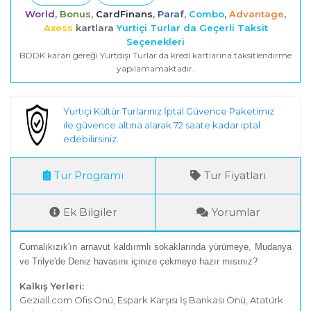
World
,
Bonus
,
CardFinans
,
Paraf
,
Combo
,
Advantage
,
Axess
kartlara
Yurtiçi Turlar da Geçerli Taksit
Seçenekleri
BDDK kararı gereği Yurtdışı Turlar da kredi kartlarına taksitlendirme
yapılamamaktadır.
Yurtiçi Kültür Turlarınız İptal Güvence Paketimiz
ile güvence altına alarak 72 saate kadar iptal
edebilirsiniz.
Tur Programı
Tur Fiyatları
Ek Bilgiler
Yorumlar
Cumalıkızık'ın arnavut kaldıırmlı sokaklarında yürümeye, Mudanya
ve Trilye'de Deniz havasını içinize çekmeye hazır mısınız?
Kalkış Yerleri:
Geziall.com Ofis Önü, Espark Karşısı İş Bankası Önü, Atatürk