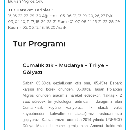
Bulvarı Migros Önü
Tur Hareket Tarihleri:
15, 16, 22, 23, 29, 30 Ağustos • 05, 06, 12, 13, 19, 20, 26, 27 Eylül •
03, 04, 10, 11, 17, 18, 24, 25, 31 Ekim • 01, 07, 08, 14, 15, 21, 22, 28, 29
Kasım • 05, 06, 12, 13, 19, 20 Aralık
Tur Programı
Cumalıkızık - Mudanya - Trilye -
Gölyazı
Sabah 05.30’da geziall.com ofis önü, 05.45’te Espark
karşısı İnci börek önünden, 06.00'da Hasan Polatkan
Migros önünden aracımız hareket edecektir. Yaklaşık 2
saat sürecek bir yolculuğun ardından il durağımız olan
Cumalıkızık köyüne varıyoruz. İlk olarak vakit
kaybetmeden kahvaltımızı alacağımız restoranımıza
geçiyoruz. Kahvaltımızın ardından 2014 yılında UNESCO
Dünya Mirası Listesine girmiş olan Arnavut kaldırımlı