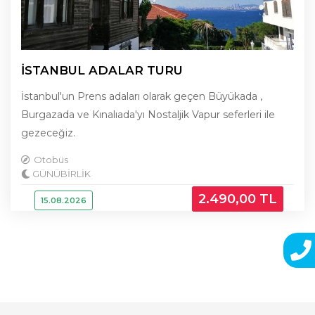
İSTANBUL ADALAR TURU
İstanbul'un Prens adaları olarak geçen Büyükada ,
Burgazada ve Kınalıada'yı Nostaljik Vapur seferleri ile
gezeceğiz.
Otobüs
GÜNÜBİRLİK
2.490
,00
TL
15.08.2026